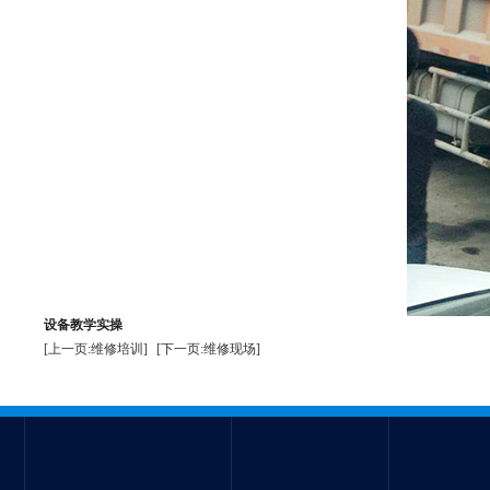
设备教学实操
[上一页:维修培训]
[下一页:维修现场]