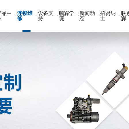
产品中
连锁维
设备支
鹏辉学
新闻动
招贤纳
联
·
·
·
·
·
·
心
修
持
院
态
士
辉