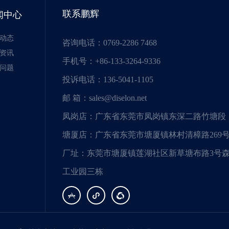
联系鹏辉
闻中心
动态
咨询电话：0769-2286 7468
资讯
手机号：+86-133-3264-9336
问题
投诉电话：136-5041-1105
邮 箱：sales@diselon.net
凤岗店：广东省东莞市凤岗镇东深二路竹塘段
塘厦店：广东省东莞市塘厦镇林村清樟路269
厂址：东莞市塘厦镇莲湖社区新草塘布路3号
工业园三栋


