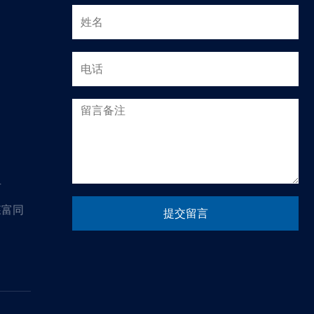
号
森富同