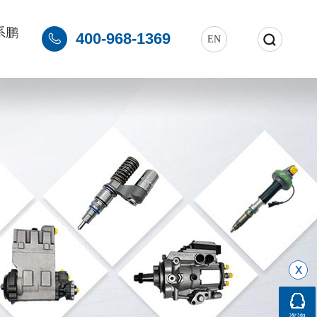
系鹏
400-968-1369


EN
咨询