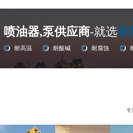
喷油器,泵供应商
-就选
鹏
耐高温
耐酸碱
耐腐蚀
专