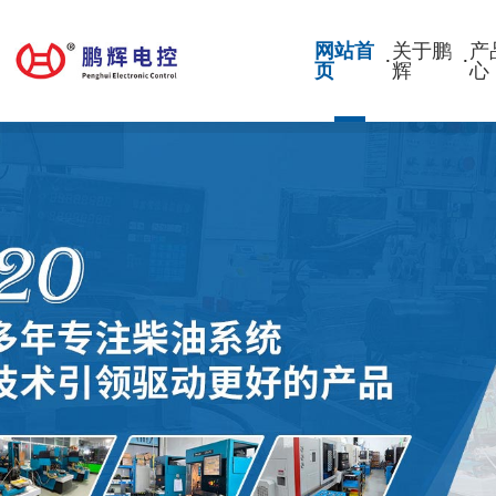
网站首
关于鹏
产
·
·
页
辉
心