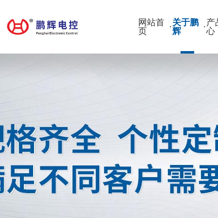
网站首
关于鹏
产
·
·
页
辉
心