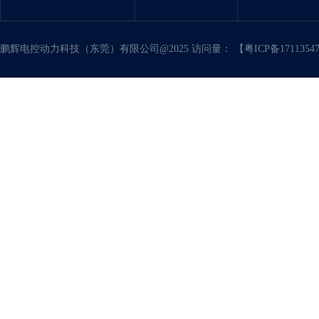
鹏辉电控动力科技（东莞）有限公司@2025 访问量：
【粤ICP备171135