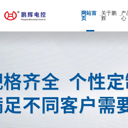
网站首
关于鹏
产
·
·
页
辉
心