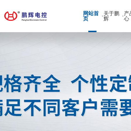
网站首
关于鹏
产
·
·
页
辉
心