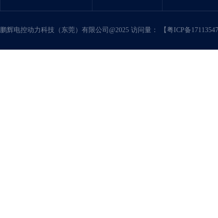
鹏辉电控动力科技（东莞）有限公司@2025 访问量：
【粤ICP备171135